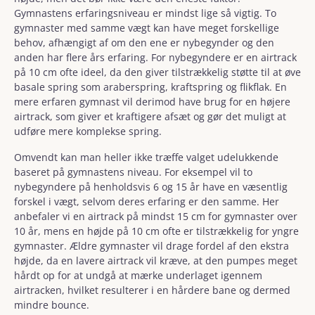
Gymnastens erfaringsniveau er mindst lige så vigtig. To
gymnaster med samme vægt kan have meget forskellige
behov, afhængigt af om den ene er nybegynder og den
anden har flere års erfaring. For nybegyndere er en airtrack
på 10 cm ofte ideel, da den giver tilstrækkelig støtte til at øve
basale spring som araberspring, kraftspring og flikflak. En
mere erfaren gymnast vil derimod have brug for en højere
airtrack, som giver et kraftigere afsæt og gør det muligt at
udføre mere komplekse spring.
Omvendt kan man heller ikke træffe valget udelukkende
baseret på gymnastens niveau. For eksempel vil to
nybegyndere på henholdsvis 6 og 15 år have en væsentlig
forskel i vægt, selvom deres erfaring er den samme. Her
anbefaler vi en airtrack på mindst 15 cm for gymnaster over
10 år, mens en højde på 10 cm ofte er tilstrækkelig for yngre
gymnaster. Ældre gymnaster vil drage fordel af den ekstra
højde, da en lavere airtrack vil kræve, at den pumpes meget
hårdt op for at undgå at mærke underlaget igennem
airtracken, hvilket resulterer i en hårdere bane og dermed
mindre bounce.