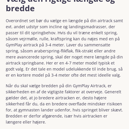
bredde
Overordnet set bør du vælge en længde på din airtrack samt
evt. andet udstyr som incline og landingsmadrasser, der
passer til dit springbehov. Hvis du vil træne enkelt spring,
såsom vejrmølle, rulle, kraftspring kan du nøjes med en på
GymPlay airtrack på 3-4 meter. Laver du sammensatte
spring, såsom araberspring-flikflak, flik-strakt eller andre
mere avancerede spring, skal der noget mere længde på din
airtrack springbane. Her er en 4-7 meter model typisk et
godt valg. Er det tale en model udelukkende til inde brug, så
er en kortere model på 3-4 meter ofte det mest ideelle valg.
Når du skal vælge bredden på din GymPlay Airtrack, er
sikkerheden en af de vigtigste faktorer at overveje. Generelt
gælder det, at jo bredere airtracken er, desto højere
sikkerhed får du, da en bredere overflade mindsker risikoen
for, at gymnasten lander udenfor, hvis springet bliver skævt.
Bredden er derfor afgørende, især hvis airtracken er
længere eller højere.