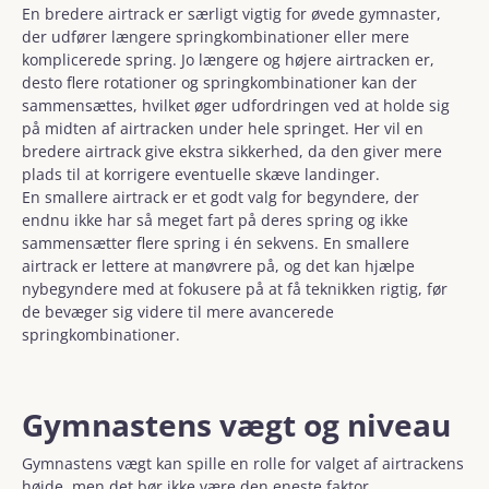
En bredere airtrack er særligt vigtig for øvede gymnaster,
der udfører længere springkombinationer eller mere
komplicerede spring. Jo længere og højere airtracken er,
desto flere rotationer og springkombinationer kan der
sammensættes, hvilket øger udfordringen ved at holde sig
på midten af airtracken under hele springet. Her vil en
bredere airtrack give ekstra sikkerhed, da den giver mere
plads til at korrigere eventuelle skæve landinger.
En smallere airtrack er et godt valg for begyndere, der
endnu ikke har så meget fart på deres spring og ikke
sammensætter flere spring i én sekvens. En smallere
airtrack er lettere at manøvrere på, og det kan hjælpe
nybegyndere med at fokusere på at få teknikken rigtig, før
de bevæger sig videre til mere avancerede
springkombinationer.
Gymnastens vægt og niveau
Gymnastens vægt kan spille en rolle for valget af airtrackens
højde, men det bør ikke være den eneste faktor.